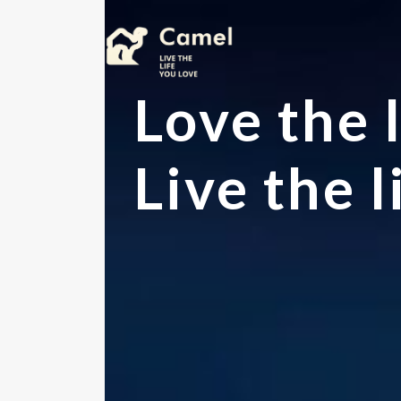
コ
ナ
ン
ビ
テ
ゲ
ン
ー
Love the l
ツ
シ
へ
ョ
ス
ン
キ
に
Live the l
ッ
移
プ
動